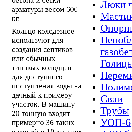
бетона и сетки
Люки 
арматуры весом 600
Мастик
кг.
Опорн
Кольцо колодезное
Пенобл
используют для
создания септиков
газобе
или обычных
Голицы
типовых колодцев
Перемы
для доступного
Полим
поступления воды на
дачный к примеру
Сваи
участок. В машину
Трубы
20 тонную входит
УОП-6
примерно 36 таких
изделий и 10 крышек