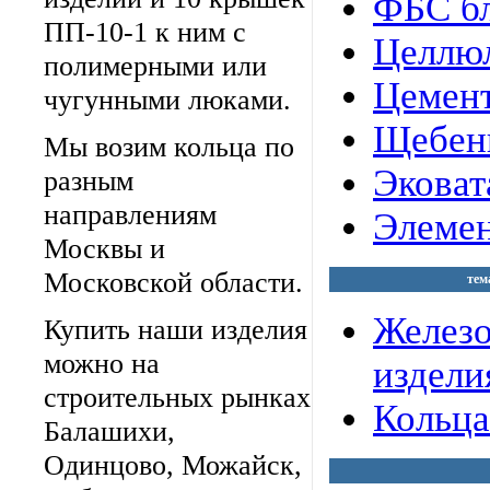
ФБС бл
ПП-10-1 к ним с
Целлюл
полимерными или
Цемент
чугунными люками.
Щебен
Мы возим кольца по
Эковат
разным
направлениям
Элемен
Москвы и
Московской области.
тем
Желез
Купить наши изделия
можно на
издели
строительных рынках
Кольца
Балашихи,
Одинцово, Можайск,