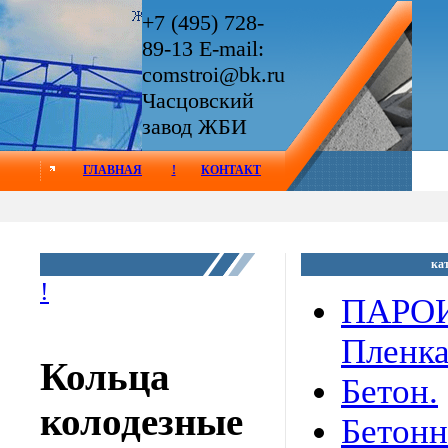
+7 (495) 728-
89-13 E-mail:
comstroi@bk.ru
Часцовский
завод ЖБИ
ГЛАВНАЯ
!
КОНТАКТ
ка
!
ПАРО
Пленк
Кольца
Бетон.
колодезные
Бетон