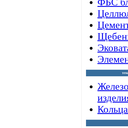
ФБС бл
Целлюл
Цемент
Щебен
Эковат
Элемен
тем
Желез
издели
Кольца