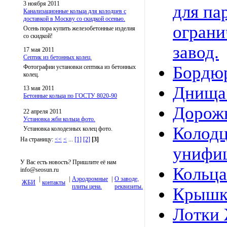
3 ноября 2011
для па
Канализационные кольца для колодцев c
доставкой в Москву со скидкой осенью.
ограни
Осень пора купить железобетонные изделия
со скидкой!
завод.
17 мая 2011
Септик из бетонных колец.
Бордю
Фотографии установки септика из бетонных
колец.
Днища
13 мая 2011
Бетонные кольца по ГОСТУ 8020-90
Дорож
22 апреля 2011
Установка жби кольца фото.
Колод
Установка колодезных колец фото.
На страницу:
<<
<
...
[1]
[2]
[3]
унифи
У Вас есть новость? Пришлите её нам
Кольца
info@seosun.ru
|
|
Аэродромные
|
О заводе,
ЖБИ
контакты
плиты цена.
реквизиты.
Крышк
Лотки