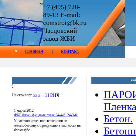
+7 (495) 728-
89-13 E-mail:
comstroi@bk.ru
Часцовский
завод ЖБИ
ГЛАВНАЯ
!
КОНТАКТ
ка
!
ПАРО
На страницу:
<<
<
...
[1]
[2]
[3]
Пленк
1 марта 2012
ФБС блоки фундаментные 24-4-6, 24-3-6.
Бетон.
У нас появились новые позиции на
железобетонную продукцию в частности на
Бетон
блоки фбс.