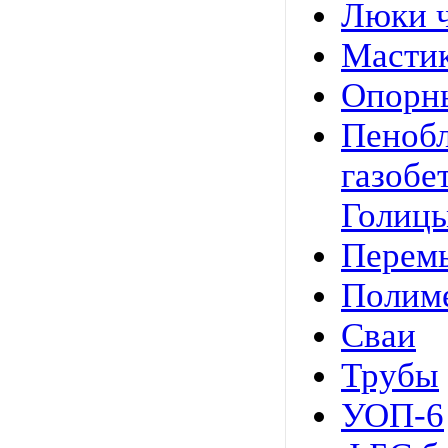
Люки 
Мастик
Опорн
Пенобл
газобе
Голицы
Перемы
Полим
Сваи
Трубы
УОП-6